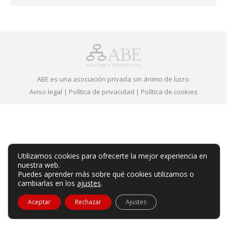
ABE es una asociación privada sin ánimo de lucro.
Aviso legal
|
Política de privacidad
|
Política de cookies
Utilizamos cookies para ofrecerte la mejor experiencia en
nuestra web.
Puedes aprender más sobre qué cookies utilizamos o
cambiarlas en los
ajustes
.
Aceptar
Rechazar
Ajustes