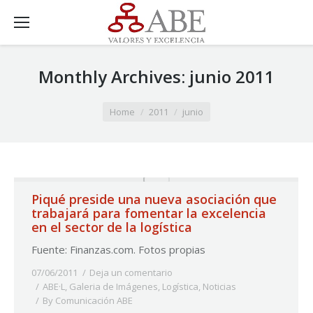
Monthly Archives:
junio 2011
You are here:
Home
2011
junio
Piqué preside una nueva asociación que
trabajará para fomentar la excelencia
en el sector de la logística
Fuente: Finanzas.com. Fotos propias
07/06/2011
Deja un comentario
ABE·L
,
Galeria de Imágenes
,
Logística
,
Noticias
By
Comunicación ABE