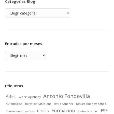
Categorías Blog
Categorías
Blog
Entradas por meses
Entradas
por
meses
Etiquetas
Antonio Fondevilla
ABE·L
Albert Agustinoy
Automoción
Borsa de Barcelona
David Sánchez
Deusto Business School
Formación
IESE
ETSEIB
Educación en valores
Gestiona radio