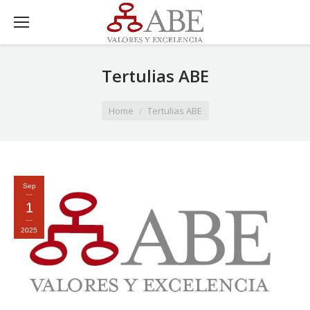
Tertulias ABE
You are here:
Home
Tertulias ABE
Sep
1
2025