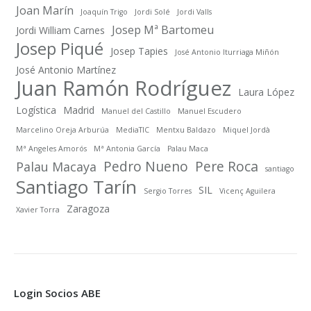
Joan Marín
Joaquín Trigo
Jordi Solé
Jordi Valls
Josep Mª Bartomeu
Jordi William Carnes
Josep Piqué
Josep Tapies
José Antonio Iturriaga Miñón
José Antonio Martínez
Juan Ramón Rodríguez
Laura López
Logística
Madrid
Manuel del Castillo
Manuel Escudero
Marcelino Oreja Arburúa
MediaTIC
Mentxu Baldazo
Miquel Jordà
Mª Angeles Amorós
Mª Antonia García
Palau Maca
Pedro Nueno
Pere Roca
Palau Macaya
santiago
Santiago Tarín
SIL
Sergio Torres
Vicenç Aguilera
Zaragoza
Xavier Torra
Login Socios ABE