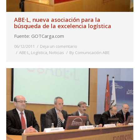
ABE·L, nueva asociación para la
búsqueda de la excelencia logística
Fuente: GOTCarga.com
06/12/2011
Deja un comentario
ABE·L
,
Logística
,
Noticias
By
Comunicación ABE