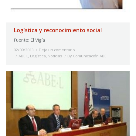
Logística y reconocimiento social
Fuente: El Vigía
02/09/2013
Deja un comentario
ABE·L
,
Logística
,
Noticias
By
Comunicación ABE