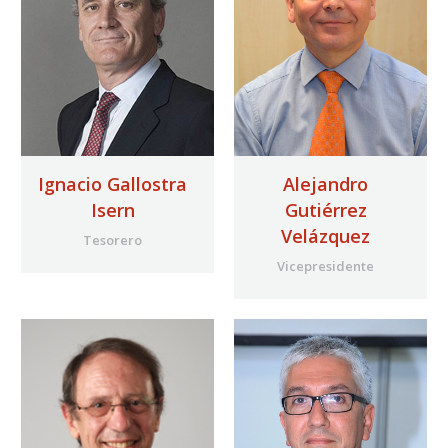
Ignacio Gallostra
Alejandro
Isern
Gutiérrez
Velázquez
Tesorero
Vicepresidente