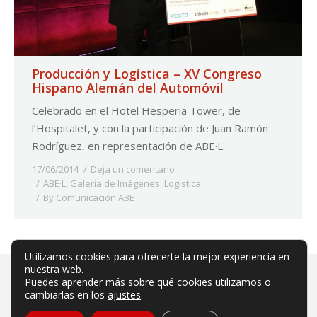
Producción y Logística – XV Congreso
Hispano Alemán del Automóvil
Celebrado en el Hotel Hesperia Tower, de
l’Hospitalet, y con la participación de Juan Ramón
Rodríguez, en representación de ABE·L.
17/06/2014
Deja un comentario
ABE·L
,
Galeria de Imágenes
,
Logística
By
Comunicación ABE
Utilizamos cookies para ofrecerte la mejor experiencia en
nuestra web.
Puedes aprender más sobre qué cookies utilizamos o
cambiarlas en los
ajustes
.