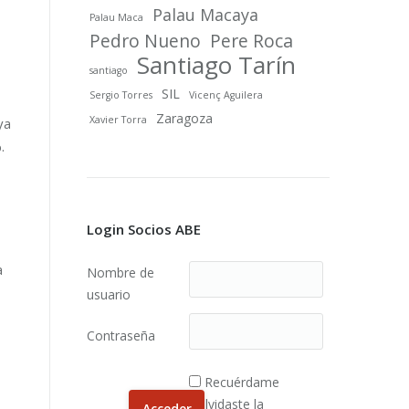
Palau Macaya
Palau Maca
Pedro Nueno
Pere Roca
Santiago Tarín
santiago
SIL
Sergio Torres
Vicenç Aguilera
Zaragoza
Xavier Torra
ya
.
Login Socios ABE
a
Nombre de
usuario
Contraseña
Recuérdame
¿Olvidaste la