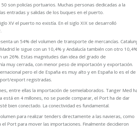
 150 son policías portuarios. Muchas personas dedicadas a la
las entradas y salidas de los buques en el puerto.
iglo XV el puerto no existía. En el siglo XIX se desarrolló
.
esenta un 54% del volumen de transporte de mercancías. Catalun
Madrid le sigue con un 10,4% y Andalucía también con otro 10,4%
n un 26%. Estas magnitudes dan idea del grado de
omía muy cerrada, con menor peso de importación y exportación.
ternacional pero el de España es muy alto y en España lo es el de
port/export registradas.
es, entre ellas la importación de semielaborados. Tanger Med h
 está en 4 millones, no se puede comparar, el Port ha de dar
 esté bien conectado. La conectividad es fundamental.
olumen para realizar tenders directamente a las navieras, como
 el Port para mover las importaciones. Finalmente decidieron