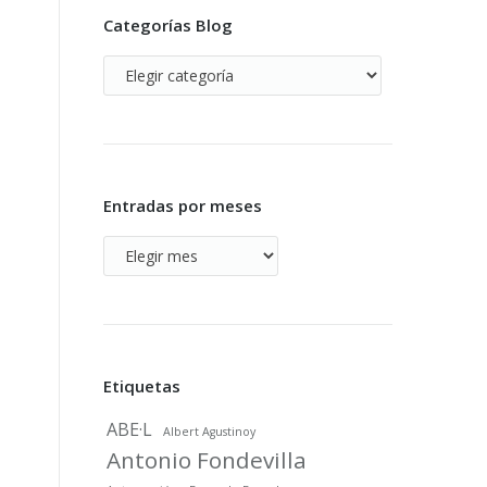
Categorías Blog
Categorías
Blog
Entradas por meses
Entradas
por
meses
Etiquetas
ABE·L
Albert Agustinoy
Antonio Fondevilla