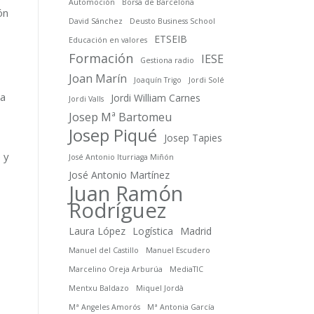
Automoción
Borsa de Barcelona
ón
David Sánchez
Deusto Business School
ETSEIB
Educación en valores
Formación
IESE
Gestiona radio
Joan Marín
Joaquín Trigo
Jordi Solé
la
Jordi William Carnes
Jordi Valls
Josep Mª Bartomeu
Josep Piqué
Josep Tapies
 y
José Antonio Iturriaga Miñón
José Antonio Martínez
Juan Ramón
Rodríguez
Laura López
Logística
Madrid
Manuel del Castillo
Manuel Escudero
Marcelino Oreja Arburúa
MediaTIC
Mentxu Baldazo
Miquel Jordà
Mª Angeles Amorós
Mª Antonia García