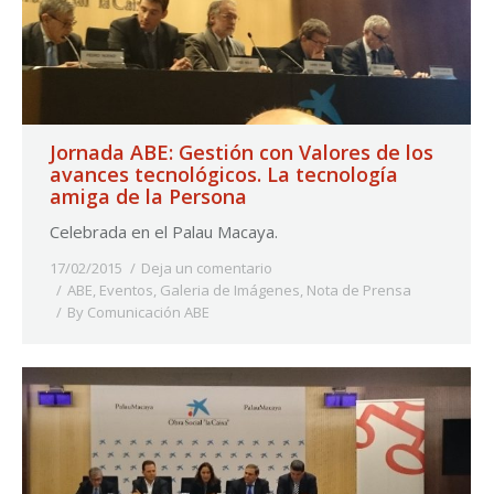
Jornada ABE: Gestión con Valores de los
avances tecnológicos. La tecnología
amiga de la Persona
Celebrada en el Palau Macaya.
17/02/2015
Deja un comentario
ABE
,
Eventos
,
Galeria de Imágenes
,
Nota de Prensa
By
Comunicación ABE