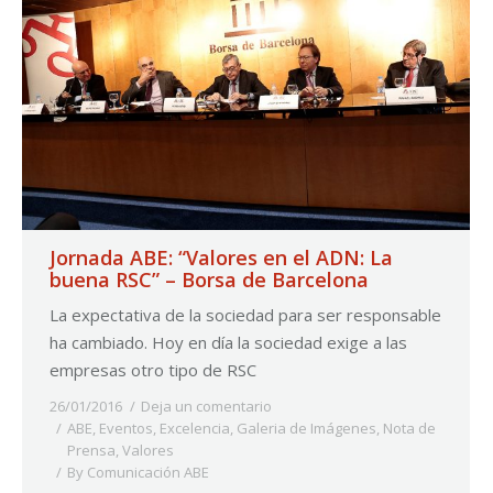
Jornada ABE: “Valores en el ADN: La
buena RSC” – Borsa de Barcelona
La expectativa de la sociedad para ser responsable
ha cambiado. Hoy en día la sociedad exige a las
empresas otro tipo de RSC
26/01/2016
Deja un comentario
ABE
,
Eventos
,
Excelencia
,
Galeria de Imágenes
,
Nota de
Prensa
,
Valores
By
Comunicación ABE