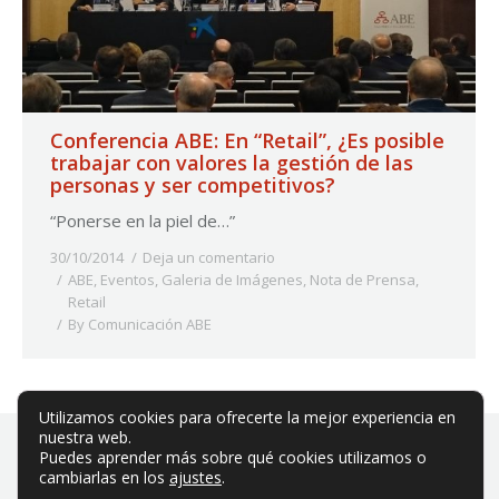
Conferencia ABE: En “Retail”, ¿Es posible
trabajar con valores la gestión de las
personas y ser competitivos?
“Ponerse en la piel de…”
30/10/2014
Deja un comentario
ABE
,
Eventos
,
Galeria de Imágenes
,
Nota de Prensa
,
Retail
By
Comunicación ABE
Utilizamos cookies para ofrecerte la mejor experiencia en
nuestra web.
Puedes aprender más sobre qué cookies utilizamos o
cambiarlas en los
ajustes
.