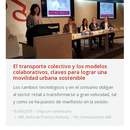
El transporte colectivo y los modelos
colaborativos, claves para lograr una
movilidad urbana sostenible
Los cambios tecnológicos y en el consumo obligan
al sector retail a transformarse a gran velocidad, tal
y como se ha puesto de manfiesto en la sesión.
05/04/2019
Deja un comentario
ABE
,
Nota de Prensa
,
Noticias
By
Comunicación ABE