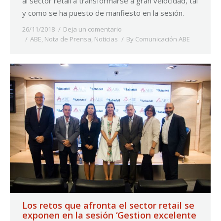
al sector retail a transformarse a gran velocidad, tal
y como se ha puesto de manfiesto en la sesión.
26/11/2018
Deja un comentario
ABE
,
Nota de Prensa
,
Noticias
By
Comunicación ABE
Los retos que afronta el sector retail se
exponen en la sesión ‘Gestion excelente