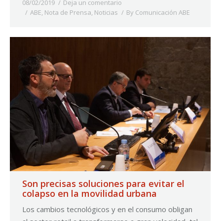
08/02/2019
Deja un comentario
ABE
,
Nota de Prensa
,
Noticias
By
Comunicación ABE
Son precisas soluciones para evitar el
colapso en la movilidad urbana
Los cambios tecnológicos y en el consumo obligan