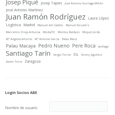
Josep Piqué
Josep Tapies
José Antonio Iturriaga Miñón
José Antonio Martínez
Juan Ramón Rodríguez
Laura López
Logística
Madrid
Manuel del Castillo
Manuel Escudero
Marcelino Oreja Arburúa
MediaTIC
Mentxu Baldazo
Miquel Jordà
Mª Angeles Amorós
Mª Antonia García
Palau Maca
Pedro Nueno
Pere Roca
Palau Macaya
santiago
Santiago Tarín
SIL
Sergio Torres
Vicenç Aguilera
Zaragoza
Xavier Torra
Login Socios ABE
Nombre de usuario