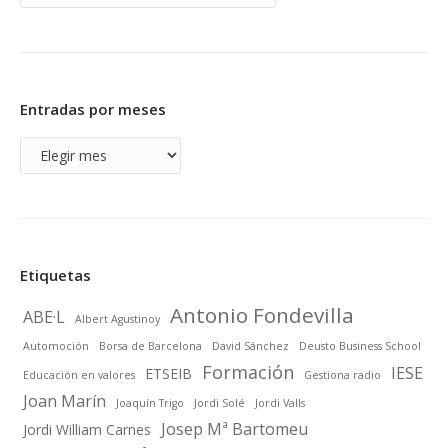
Blog
Entradas por meses
Entradas
por
meses
Etiquetas
Antonio Fondevilla
ABE·L
Albert Agustinoy
Automoción
Borsa de Barcelona
David Sánchez
Deusto Business School
Formación
IESE
ETSEIB
Educación en valores
Gestiona radio
Joan Marín
Joaquín Trigo
Jordi Solé
Jordi Valls
Josep Mª Bartomeu
Jordi William Carnes