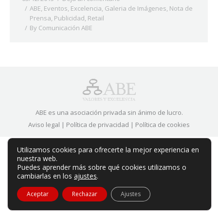
ABE
,
Eventos
,
Excelencia
,
Galeria de Imágenes
,
Nota de
Prensa
,
Publicidad
,
Retail
By
Comunicación ABE
ABE es una asociación privada sin ánimo de lucro.
Aviso legal
|
Política de privacidad
|
Política de cookies
Utilizamos cookies para ofrecerte la mejor experiencia en
nuestra web.
Puedes aprender más sobre qué cookies utilizamos o
cambiarlas en los
ajustes
.
Aceptar
Rechazar
Ajustes