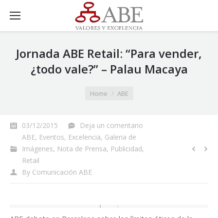
Jornada ABE Retail: “Para vender,
¿todo vale?” – Palau Macaya
You are here:
Home
ABE
03/12/2015
Deja un comentario
ABE
,
Eventos
,
Excelencia
,
Galeria de
Imágenes
,
Nota de Prensa
,
Publicidad
,
Retail
By
Comunicación ABE