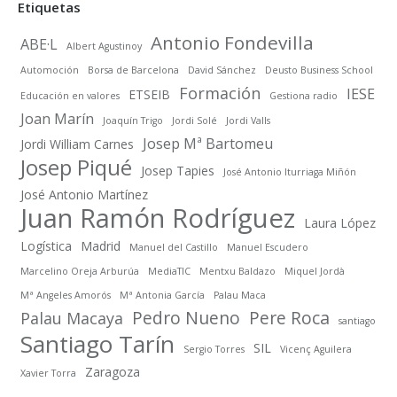
Etiquetas
Antonio Fondevilla
ABE·L
Albert Agustinoy
Automoción
Borsa de Barcelona
David Sánchez
Deusto Business School
Formación
IESE
ETSEIB
Educación en valores
Gestiona radio
Joan Marín
Joaquín Trigo
Jordi Solé
Jordi Valls
Josep Mª Bartomeu
Jordi William Carnes
Josep Piqué
Josep Tapies
José Antonio Iturriaga Miñón
José Antonio Martínez
Juan Ramón Rodríguez
Laura López
Logística
Madrid
Manuel del Castillo
Manuel Escudero
Marcelino Oreja Arburúa
MediaTIC
Mentxu Baldazo
Miquel Jordà
Mª Angeles Amorós
Mª Antonia García
Palau Maca
Pedro Nueno
Pere Roca
Palau Macaya
santiago
Santiago Tarín
SIL
Sergio Torres
Vicenç Aguilera
Zaragoza
Xavier Torra