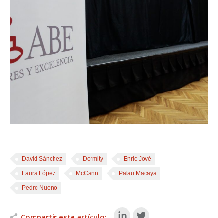
David Sánchez
Dormity
Enric Jové
Laura López
McCann
Palau Macaya
Pedro Nueno
Compartir este artículo: