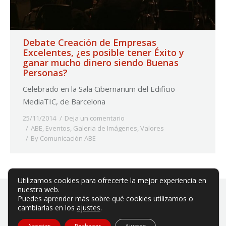
Debate Creación de Empresas
Excelentes, ¿es posible tener Éxito y
ganar mucho dinero siendo Buenas
Personas?
Celebrado en la Sala Cibernarium del Edificio
MediaTIC, de Barcelona
25/11/2014
Deja un comentario
ABE
,
Eventos
,
Galeria de Imágenes
,
Valores
By
Comunicación ABE
Utilizamos cookies para ofrecerte la mejor experiencia en
nuestra web.
Puedes aprender más sobre qué cookies utilizamos o
cambiarlas en los
ajustes
.