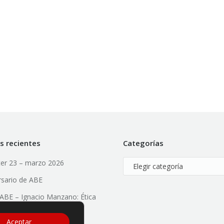
s recientes
Categorías
er 23 – marzo 2026
Categorías
rsario de ABE
l ABE – Ignacio Manzano: Ética
ial, Valores y Liderazgo
Aceptar