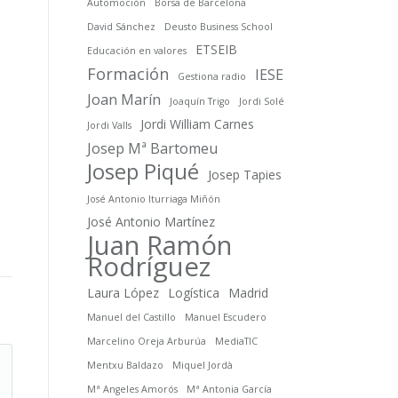
Automoción
Borsa de Barcelona
David Sánchez
Deusto Business School
ETSEIB
Educación en valores
Formación
IESE
Gestiona radio
Joan Marín
Joaquín Trigo
Jordi Solé
Jordi William Carnes
Jordi Valls
Josep Mª Bartomeu
Josep Piqué
Josep Tapies
José Antonio Iturriaga Miñón
José Antonio Martínez
Juan Ramón
Rodríguez
Laura López
Logística
Madrid
Manuel del Castillo
Manuel Escudero
Marcelino Oreja Arburúa
MediaTIC
Mentxu Baldazo
Miquel Jordà
Mª Angeles Amorós
Mª Antonia García