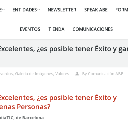
E
ENTIDADES
NEWSLETTER
SPEAK ABE
FORM
EVENTOS
TIENDA
COMUNICACIONES
xcelentes, ¿es posible tener Éxito y g
Eventos
,
Galeria de Imágenes
,
Valores
By
Comunicación ABE
celentes, ¿es posible tener Éxito y
enas Personas?
ediaTIC, de Barcelona