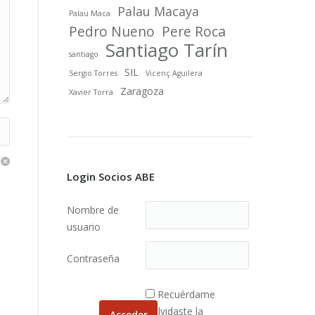
Palau Macaya
Palau Maca
Pedro Nueno
Pere Roca
Santiago Tarín
santiago
SIL
Sergio Torres
Vicenç Aguilera
Zaragoza
Xavier Torra
Login Socios ABE
Nombre de
usuario
Contraseña
Recuérdame
¿Olvidaste la