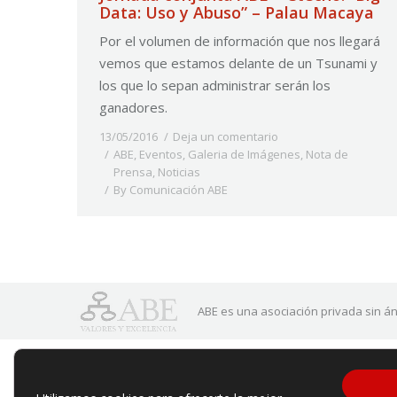
Data: Uso y Abuso” – Palau Macaya
Por el volumen de información que nos llegará
vemos que estamos delante de un Tsunami y
los que lo sepan administrar serán los
ganadores.
13/05/2016
Deja un comentario
ABE
,
Eventos
,
Galeria de Imágenes
,
Nota de
Prensa
,
Noticias
By
Comunicación ABE
ABE es una asociación privada sin án