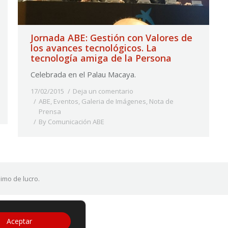
Jornada ABE: Gestión con Valores de
los avances tecnológicos. La
tecnología amiga de la Persona
Celebrada en el Palau Macaya.
17/02/2015
Deja un comentario
ABE
,
Eventos
,
Galeria de Imágenes
,
Nota de
Prensa
By
Comunicación ABE
imo de lucro.
Aceptar