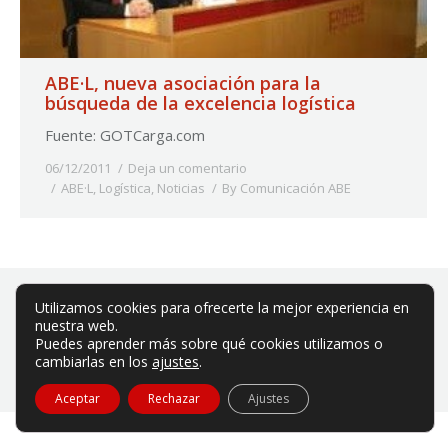
ABE·L, nueva asociación para la
búsqueda de la excelencia logística
Fuente: GOTCarga.com
06/12/2011
Deja un comentario
ABE·L
,
Logística
,
Noticias
By
Comunicación ABE
Utilizamos cookies para ofrecerte la mejor experiencia en
nuestra web.
Puedes aprender más sobre qué cookies utilizamos o
cambiarlas en los
ajustes
.
ABE es una asociación privada sin ánimo de lucro.
Aviso legal
|
Política de privacidad
|
Política de cookies
Aceptar
Rechazar
Ajustes