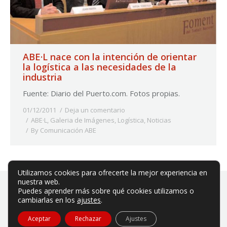
ABE·L nace con la intención de orientar
la logística a las necesidades de la
industria
Fuente: Diario del Puerto.com. Fotos propias.
01/12/2011
Deja un comentario
ABE·L
,
Galeria de Imágenes
,
Logística
,
Noticias
By
Comunicación ABE
Utilizamos cookies para ofrecerte la mejor experiencia en
nuestra web.
Puedes aprender más sobre qué cookies utilizamos o
cambiarlas en los
ajustes
.
ABE es una asociación privada sin ánimo de lucro.
Aceptar
Rechazar
Ajustes