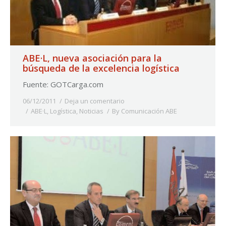
ABE·L, nueva asociación para la
búsqueda de la excelencia logística
Fuente: GOTCarga.com
06/12/2011
Deja un comentario
ABE·L
,
Logística
,
Noticias
By
Comunicación ABE