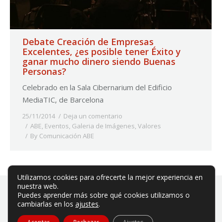
Debate Creación de Empresas
Excelentes, ¿es posible tener Éxito y
ganar mucho dinero siendo Buenas
Personas?
Celebrado en la Sala Cibernarium del Edificio
MediaTIC, de Barcelona
25/11/2014
Deja un comentario
ABE
,
Eventos
,
Galeria de Imágenes
,
Valores
By
Comunicación ABE
Utilizamos cookies para ofrecerte la mejor experiencia en
nuestra web.
Puedes aprender más sobre qué cookies utilizamos o
cambiarlas en los
ajustes
.