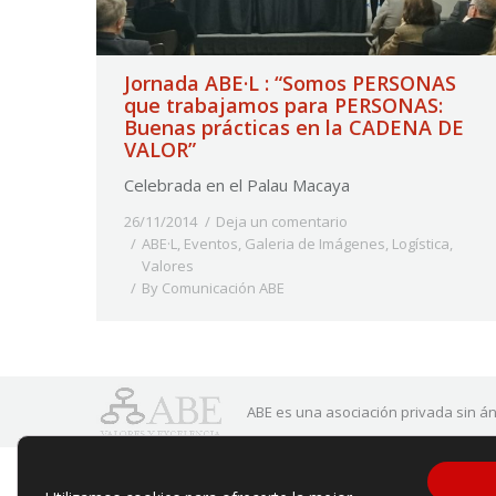
Jornada ABE·L : “Somos PERSONAS
que trabajamos para PERSONAS:
Buenas prácticas en la CADENA DE
VALOR”
Celebrada en el Palau Macaya
26/11/2014
Deja un comentario
ABE·L
,
Eventos
,
Galeria de Imágenes
,
Logística
,
Valores
By
Comunicación ABE
ABE es una asociación privada sin án