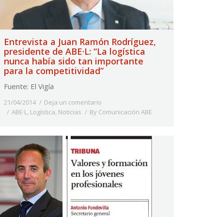
Entrevista a Juan Ramón Rodríguez,
presidente de ABE·L: “La logística
nunca había sido tan importante
para la competitividad”
Fuente: El Vigía
21/04/2014
Deja un comentario
ABE·L
,
Logística
,
Noticias
By
Comunicación ABE