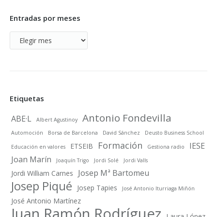
Entradas por meses
Entradas
por
meses
Etiquetas
Antonio Fondevilla
ABE·L
Albert Agustinoy
Automoción
Borsa de Barcelona
David Sánchez
Deusto Business School
Formación
IESE
ETSEIB
Educación en valores
Gestiona radio
Joan Marín
Joaquín Trigo
Jordi Solé
Jordi Valls
Josep Mª Bartomeu
Jordi William Carnes
Josep Piqué
Josep Tapies
José Antonio Iturriaga Miñón
José Antonio Martínez
Juan Ramón Rodríguez
Laura López