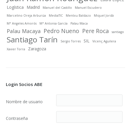
Logística
Madrid
Manuel del Castillo
Manuel Escudero
Marcelino Oreja Arburúa
MediaTIC
Mentxu Baldazo
Miquel Jordà
Mª Angeles Amorós
Mª Antonia García
Palau Maca
Pedro Nueno
Pere Roca
Palau Macaya
santiago
Santiago Tarín
SIL
Sergio Torres
Vicenç Aguilera
Zaragoza
Xavier Torra
Login Socios ABE
Nombre de usuario
Contraseña