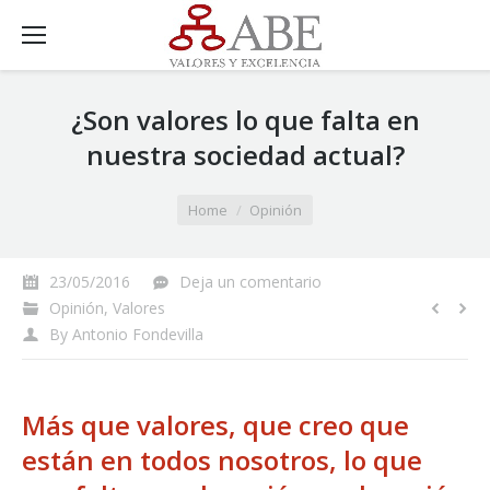
¿Son valores lo que falta en
nuestra sociedad actual?
You are here:
Home
Opinión
23/05/2016
Deja un comentario
Opinión
,
Valores
By
Antonio Fondevilla
Más que valores, que creo que
están en todos nosotros, lo que