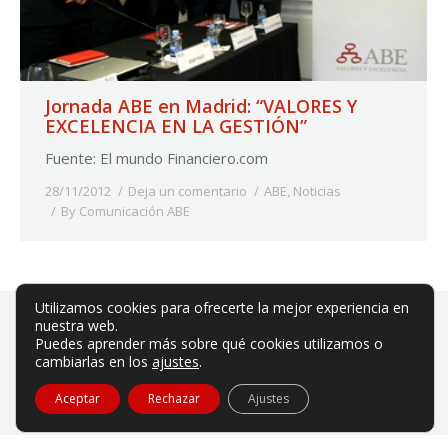
Jornada ABE en Madrid: “VALORES Y
EXCELENCIA EN LA GESTIÓN”
Fuente: El mundo Financiero.com
28/11/2012
Deja un comentario
ABE
,
Noticias
By
Comunicación ABE
Utilizamos cookies para ofrecerte la mejor experiencia en
nuestra web.
Puedes aprender más sobre qué cookies utilizamos o
cambiarlas en los
ajustes
.
ABE es una asociación privada sin ánimo de lucro.
Aceptar
Rechazar
Ajustes
Aviso legal
|
Política de privacidad
|
Política de cookies