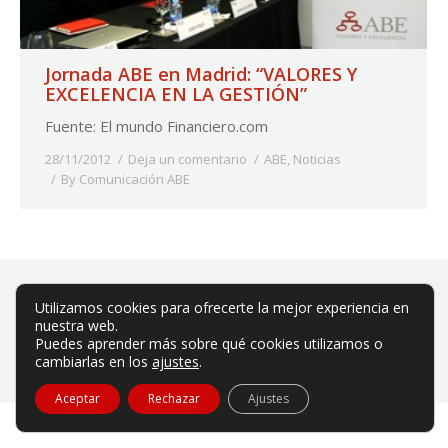
Jornada ABE en Madrid: “VALORES Y
EXCELENCIA EN LA GESTIÓN”
Fuente: El mundo Financiero.com
28/11/2012
Deja un comentario
ABE
,
Noticias
By
Comunicación ABE
Utilizamos cookies para ofrecerte la mejor experiencia en
nuestra web.
Puedes aprender más sobre qué cookies utilizamos o
ABE es una asociación privada sin ánimo de lucro.
cambiarlas en los
ajustes
.
Aviso legal
|
Política de privacidad
|
Política de cookies
Aceptar
Rechazar
Ajustes