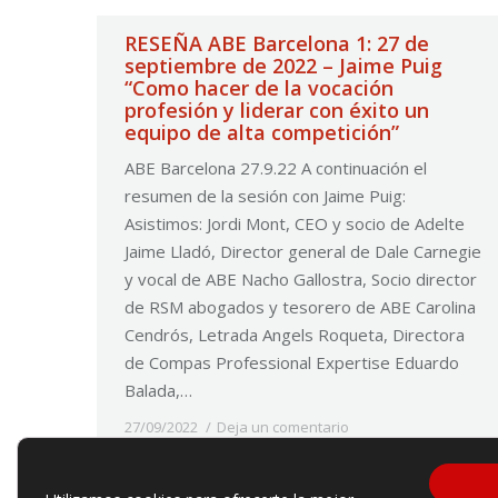
RESEÑA ABE Barcelona 1: 27 de
septiembre de 2022 – Jaime Puig
“Como hacer de la vocación
profesión y liderar con éxito un
equipo de alta competición”
ABE Barcelona 27.9.22 A continuación el
resumen de la sesión con Jaime Puig:
Asistimos: Jordi Mont, CEO y socio de Adelte
Jaime Lladó, Director general de Dale Carnegie
y vocal de ABE Nacho Gallostra, Socio director
de RSM abogados y tesorero de ABE Carolina
Cendrós, Letrada Angels Roqueta, Directora
de Compas Professional Expertise Eduardo
Balada,…
27/09/2022
Deja un comentario
Reseña desayunos
By
Comunicación ABE