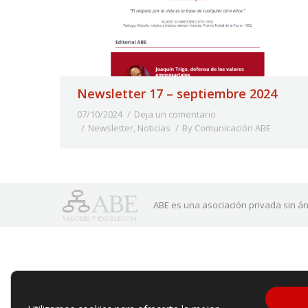
Newsletter 17 – septiembre 2024
07/10/2024
Deja un comentario
Newsletter
,
Noticias
By
Comunicación ABE
ABE es una asociación privada sin án