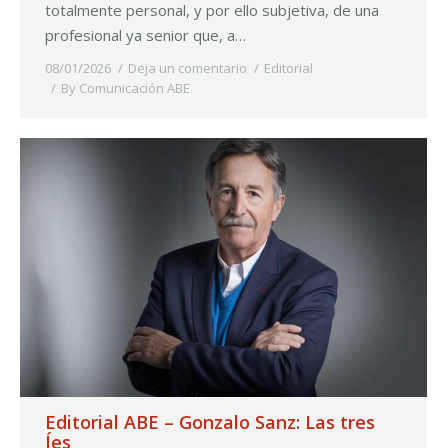
totalmente personal, y por ello subjetiva, de una
profesional ya senior que, a…
08/01/2026
Deja un comentario
Editorial
By
Comunicación ABE
Editorial ABE – Gonzalo Sanz: Las tres
Íes