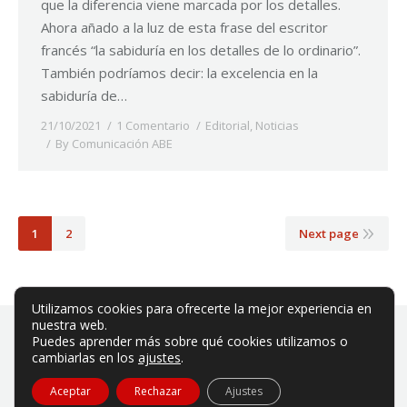
que la diferencia viene marcada por los detalles.
Ahora añado a la luz de esta frase del escritor
francés “la sabiduría en los detalles de lo ordinario”.
También podríamos decir: la excelencia en la
sabiduría de…
21/10/2021
1 Comentario
Editorial
,
Noticias
By
Comunicación ABE
1
2
Next page
Utilizamos cookies para ofrecerte la mejor experiencia en
nuestra web.
Puedes aprender más sobre qué cookies utilizamos o
cambiarlas en los
ajustes
.
ABE es una asociación privada sin ánimo de lucro.
Aceptar
Rechazar
Ajustes