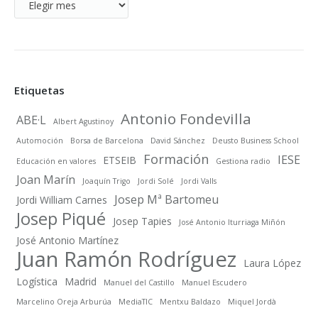
Entradas
por
meses
Etiquetas
Antonio Fondevilla
ABE·L
Albert Agustinoy
Automoción
Borsa de Barcelona
David Sánchez
Deusto Business School
Formación
IESE
ETSEIB
Educación en valores
Gestiona radio
Joan Marín
Joaquín Trigo
Jordi Solé
Jordi Valls
Josep Mª Bartomeu
Jordi William Carnes
Josep Piqué
Josep Tapies
José Antonio Iturriaga Miñón
José Antonio Martínez
Juan Ramón Rodríguez
Laura López
Logística
Madrid
Manuel del Castillo
Manuel Escudero
Marcelino Oreja Arburúa
MediaTIC
Mentxu Baldazo
Miquel Jordà