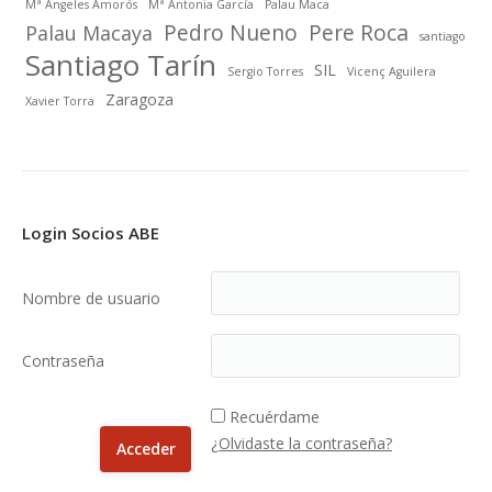
Mª Angeles Amorós
Mª Antonia García
Palau Maca
Pedro Nueno
Pere Roca
Palau Macaya
santiago
Santiago Tarín
SIL
Sergio Torres
Vicenç Aguilera
Zaragoza
Xavier Torra
Login Socios ABE
Nombre de usuario
Contraseña
Recuérdame
¿Olvidaste la contraseña?