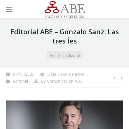
Editorial ABE – Gonzalo Sanz: Las
tres Íes
You are here:
Home
Editorial
07/10/2025
Deja un comentario
Editorial
By
Comunicación ABE