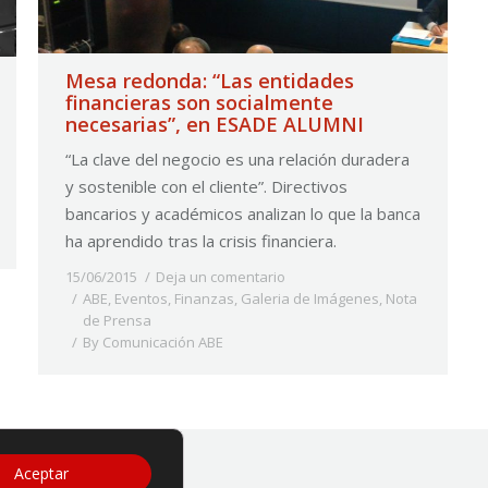
Mesa redonda: “Las entidades
financieras son socialmente
necesarias”, en ESADE ALUMNI
“La clave del negocio es una relación duradera
y sostenible con el cliente”. Directivos
bancarios y académicos analizan lo que la banca
ha aprendido tras la crisis financiera.
15/06/2015
Deja un comentario
ABE
,
Eventos
,
Finanzas
,
Galeria de Imágenes
,
Nota
de Prensa
By
Comunicación ABE
imo de lucro.
Aceptar