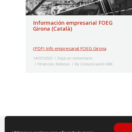
Información empresarial FOEG
Girona (Català)
(PDF) Info empresarial FOEG Girona
14/07/2020
Deja un comentario
Finanzas
,
Noticias
By
Comunicación ABE
ABE es una asociación privada sin án