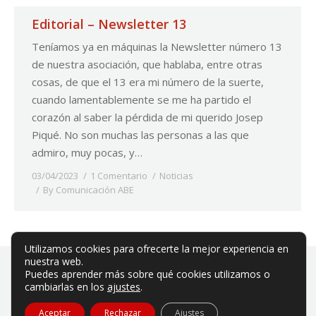
Editorial – Newsletter 13
Teníamos ya en máquinas la Newsletter número 13
de nuestra asociación, que hablaba, entre otras
cosas, de que el 13 era mi número de la suerte,
cuando lamentablemente se me ha partido el
corazón al saber la pérdida de mi querido Josep
Piqué. No son muchas las personas a las que
admiro, muy pocas, y…
03/04/2023
1 Comentario
Noticias
By
Comunicación ABE
Utilizamos cookies para ofrecerte la mejor experiencia en
nuestra web.
Puedes aprender más sobre qué cookies utilizamos o
cambiarlas en los
ajustes
.
ABE es una asociación privada sin ánimo de lucro.
Aceptar
Rechazar
Ajustes