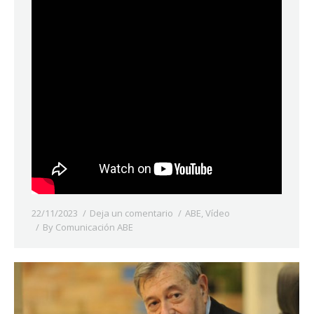
22/11/2023
Deja un comentario
ABE
,
Vídeo
By
Comunicación ABE