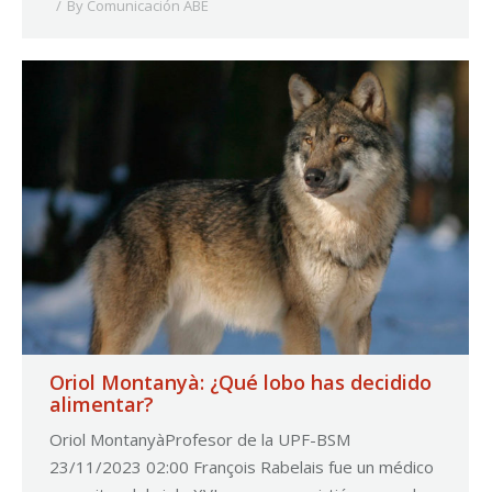
By
Comunicación ABE
Oriol Montanyà: ¿Qué lobo has decidido
alimentar?
Oriol MontanyàProfesor de la UPF-BSM
23/11/2023 02:00 François Rabelais fue un médico