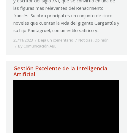
y escritor del siglo XVI, que se convirtió en una de
las figuras más relevantes del Renacimiento
francés. Su obra principal es un conjunto de cinco
novelas que cuentan la vida del gigante Gargantúa y
su hijo Pantagruel, con un estilo satírico y…
25/11/2023
Deja un comentario
Noticias
,
Opinión
By
Comunicación ABE
Gestión Excelente de la Inteligencia
Artificial