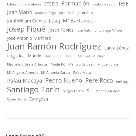
Formación
IESE
ETSEIB
Educación en valores
Gestiona radio
Joan Marín
Joaquín Trigo
Jordi Solé
Jordi Valls
Josep Mª Bartomeu
Jordi William Carnes
Josep Piqué
Josep Tapies
José Antonio Iturriaga Miñón
José Antonio Martínez
Juan Ramón Rodríguez
Laura López
Logística
Madrid
Manuel del Castillo
Manuel Escudero
Marcelino Oreja Arburúa
MediaTIC
Mentxu Baldazo
Miquel Jordà
Mª Angeles Amorós
Mª Antonia García
Palau Maca
Pedro Nueno
Pere Roca
Palau Macaya
santiago
Santiago Tarín
SIL
Sergio Torres
Vicenç Aguilera
Zaragoza
Xavier Torra
Login Socios ABE