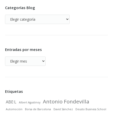
Categorías Blog
Categorías
Blog
Entradas por meses
Entradas
por
meses
Etiquetas
Antonio Fondevilla
ABE·L
Albert Agustinoy
Automoción
Borsa de Barcelona
David Sánchez
Deusto Business School