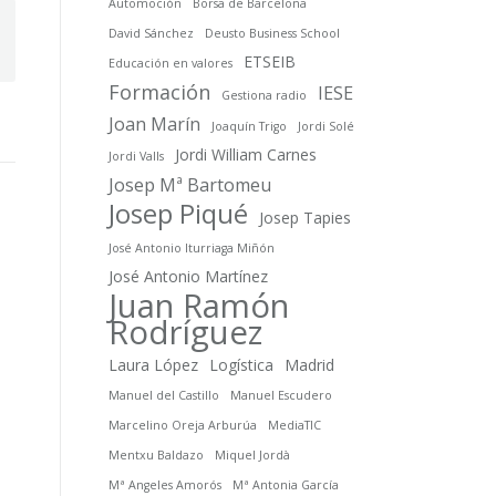
Automoción
Borsa de Barcelona
David Sánchez
Deusto Business School
ETSEIB
Educación en valores
Formación
IESE
Gestiona radio
Joan Marín
Joaquín Trigo
Jordi Solé
Jordi William Carnes
Jordi Valls
Josep Mª Bartomeu
Josep Piqué
Josep Tapies
José Antonio Iturriaga Miñón
José Antonio Martínez
Juan Ramón
Rodríguez
Laura López
Logística
Madrid
Manuel del Castillo
Manuel Escudero
Marcelino Oreja Arburúa
MediaTIC
Mentxu Baldazo
Miquel Jordà
Mª Angeles Amorós
Mª Antonia García