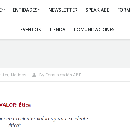
E
ENTIDADES
NEWSLETTER
SPEAK ABE
FORM
EVENTOS
TIENDA
COMUNICACIONES
Y
etter
,
Noticias
By
Comunicación ABE