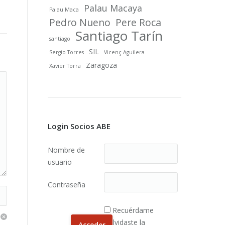
Palau Macaya
Palau Maca
Pedro Nueno
Pere Roca
Santiago Tarín
santiago
SIL
Sergio Torres
Vicenç Aguilera
Zaragoza
Xavier Torra
Login Socios ABE
Nombre de
usuario
Contraseña
Recuérdame
¿Olvidaste la