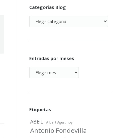
Categorías Blog
Categorías
Blog
Entradas por meses
Entradas
por
meses
Etiquetas
ABE·L
Albert Agustinoy
Antonio Fondevilla