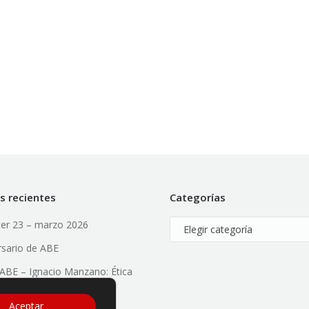
s recientes
Categorías
er 23 – marzo 2026
Categorías
rsario de ABE
l ABE – Ignacio Manzano: Ética
ial, Valores y Liderazgo
Aceptar