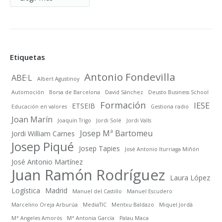
por
meses
Etiquetas
Antonio Fondevilla
ABE·L
Albert Agustinoy
Automoción
Borsa de Barcelona
David Sánchez
Deusto Business School
Formación
IESE
ETSEIB
Educación en valores
Gestiona radio
Joan Marín
Joaquín Trigo
Jordi Solé
Jordi Valls
Josep Mª Bartomeu
Jordi William Carnes
Josep Piqué
Josep Tapies
José Antonio Iturriaga Miñón
José Antonio Martínez
Juan Ramón Rodríguez
Laura López
Logística
Madrid
Manuel del Castillo
Manuel Escudero
Marcelino Oreja Arburúa
MediaTIC
Mentxu Baldazo
Miquel Jordà
Mª Angeles Amorós
Mª Antonia García
Palau Maca