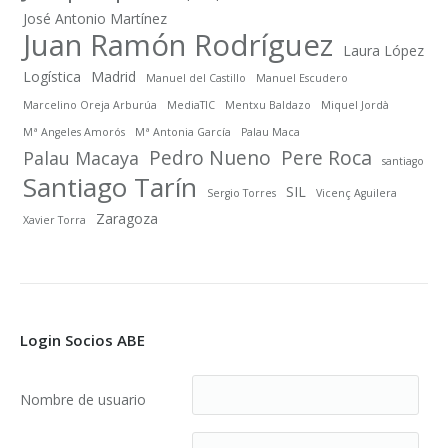
José Antonio Martínez
Juan Ramón Rodríguez
Laura López
Logística
Madrid
Manuel del Castillo
Manuel Escudero
Marcelino Oreja Arburúa
MediaTIC
Mentxu Baldazo
Miquel Jordà
Mª Angeles Amorós
Mª Antonia García
Palau Maca
Pedro Nueno
Pere Roca
Palau Macaya
santiago
Santiago Tarín
SIL
Sergio Torres
Vicenç Aguilera
Zaragoza
Xavier Torra
Login Socios ABE
Nombre de usuario