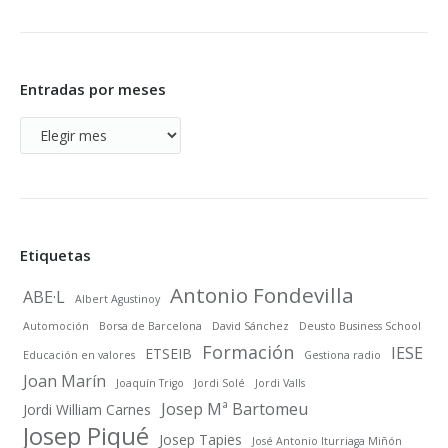
Entradas por meses
Entradas
por
meses
Etiquetas
Antonio Fondevilla
ABE·L
Albert Agustinoy
Automoción
Borsa de Barcelona
David Sánchez
Deusto Business School
Formación
IESE
ETSEIB
Educación en valores
Gestiona radio
Joan Marín
Joaquín Trigo
Jordi Solé
Jordi Valls
Josep Mª Bartomeu
Jordi William Carnes
Josep Piqué
Josep Tapies
José Antonio Iturriaga Miñón