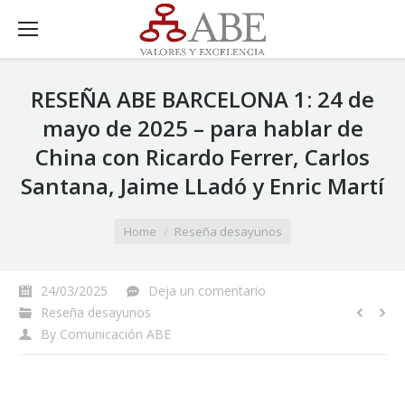
RESEÑA ABE BARCELONA 1: 24 de
mayo de 2025 – para hablar de
China con Ricardo Ferrer, Carlos
Santana, Jaime LLadó y Enric Martí
You are here:
Home
Reseña desayunos
24/03/2025
Deja un comentario
Reseña desayunos
By
Comunicación ABE