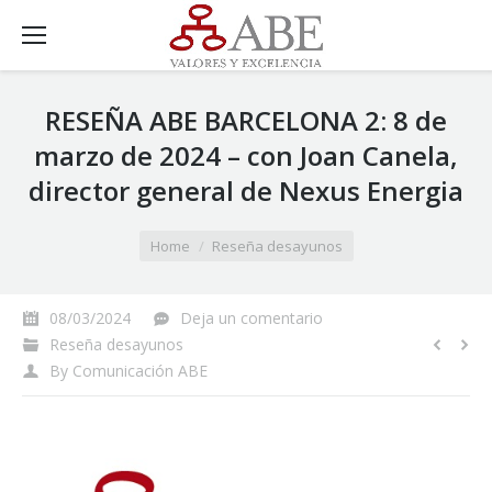
RESEÑA ABE BARCELONA 2: 8 de
marzo de 2024 – con Joan Canela,
director general de Nexus Energia
You are here:
Home
Reseña desayunos
08/03/2024
Deja un comentario
Reseña desayunos
By
Comunicación ABE