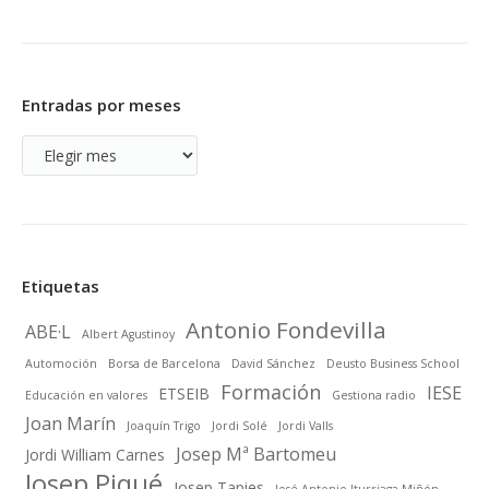
Entradas por meses
Entradas
por
meses
Etiquetas
Antonio Fondevilla
ABE·L
Albert Agustinoy
Automoción
Borsa de Barcelona
David Sánchez
Deusto Business School
Formación
IESE
ETSEIB
Educación en valores
Gestiona radio
Joan Marín
Joaquín Trigo
Jordi Solé
Jordi Valls
Josep Mª Bartomeu
Jordi William Carnes
Josep Piqué
Josep Tapies
José Antonio Iturriaga Miñón