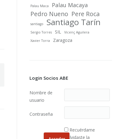
Palau Macaya
Palau Maca
Pedro Nueno
Pere Roca
Santiago Tarín
santiago
SIL
Sergio Torres
Vicenç Aguilera
Zaragoza
Xavier Torra
Login Socios ABE
Nombre de
usuario
Contraseña
Recuérdame
¿Olvidaste la