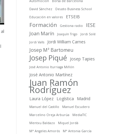
Automoción
Borsa de Barcelona
David Sánchez
Deusto Business School
ETSEIB
Educación en valores
Formación
IESE
Gestiona radio
 al
Joan Marín
Joaquín Trigo
Jordi Solé
Jordi William Carnes
Jordi Valls
l
Josep Mª Bartomeu
Josep Piqué
Josep Tapies
José Antonio Iturriaga Miñón
José Antonio Martínez
Juan Ramón
Rodríguez
Laura López
Logística
Madrid
Manuel del Castillo
Manuel Escudero
Marcelino Oreja Arburúa
MediaTIC
Mentxu Baldazo
Miquel Jordà
Mª Angeles Amorós
Mª Antonia García