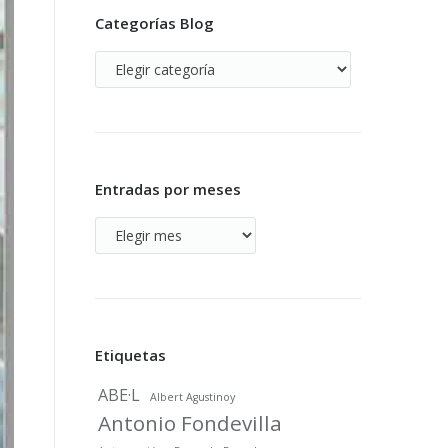
Categorías Blog
Categorías
Blog
Entradas por meses
Entradas
por
meses
Etiquetas
ABE·L
Albert Agustinoy
Antonio Fondevilla