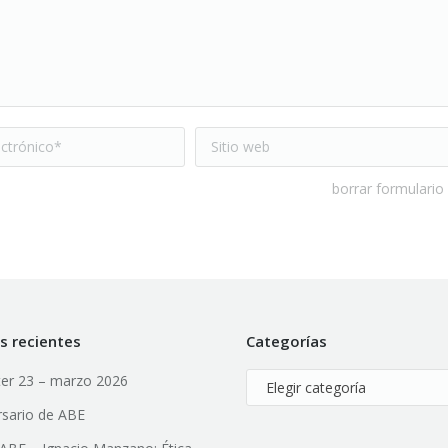
trónico *
Sitio web
borrar formulario
s recientes
Categorías
er 23 – marzo 2026
Categorías
rsario de ABE