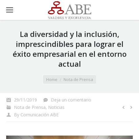
La diversidad y la inclusión,
imprescindibles para lograr el
éxito empresarial en el entorno
actual
You are here:
Home
Nota de Prensa
29/11/2019
Deja un comentario
Nota de Prensa
,
Noticias
By
Comunicación ABE