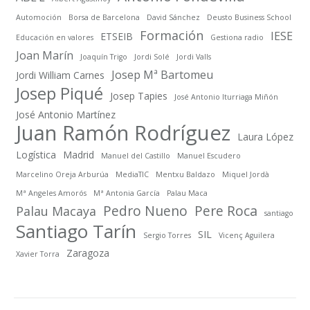
Automoción
Borsa de Barcelona
David Sánchez
Deusto Business School
Formación
IESE
ETSEIB
Educación en valores
Gestiona radio
Joan Marín
Joaquín Trigo
Jordi Solé
Jordi Valls
Josep Mª Bartomeu
Jordi William Carnes
Josep Piqué
Josep Tapies
José Antonio Iturriaga Miñón
José Antonio Martínez
Juan Ramón Rodríguez
Laura López
Logística
Madrid
Manuel del Castillo
Manuel Escudero
Marcelino Oreja Arburúa
MediaTIC
Mentxu Baldazo
Miquel Jordà
Mª Angeles Amorós
Mª Antonia García
Palau Maca
Pedro Nueno
Pere Roca
Palau Macaya
santiago
Santiago Tarín
SIL
Sergio Torres
Vicenç Aguilera
Zaragoza
Xavier Torra