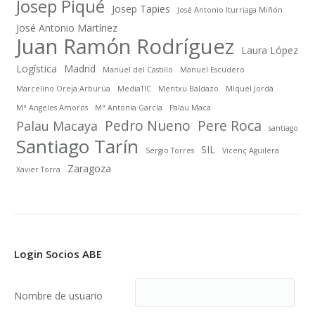
Josep Piqué
Josep Tapies
José Antonio Iturriaga Miñón
José Antonio Martínez
Juan Ramón Rodríguez
Laura López
Logística
Madrid
Manuel del Castillo
Manuel Escudero
Marcelino Oreja Arburúa
MediaTIC
Mentxu Baldazo
Miquel Jordà
Mª Angeles Amorós
Mª Antonia García
Palau Maca
Pedro Nueno
Pere Roca
Palau Macaya
santiago
Santiago Tarín
SIL
Sergio Torres
Vicenç Aguilera
Zaragoza
Xavier Torra
Login Socios ABE
Nombre de usuario