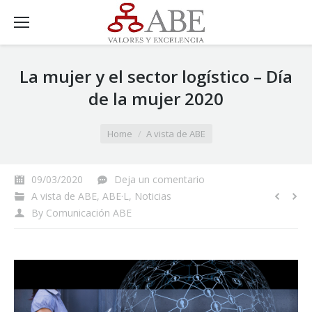
La mujer y el sector logístico – Día
de la mujer 2020
You are here:
Home
A vista de ABE
09/03/2020
Deja un comentario
A vista de ABE
,
ABE·L
,
Noticias
By
Comunicación ABE