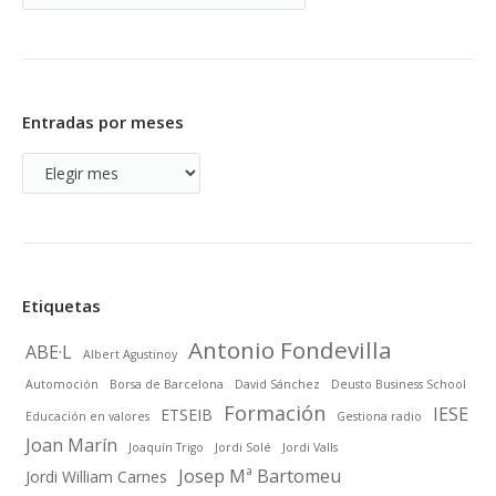
Blog
Entradas por meses
Entradas
por
meses
Etiquetas
Antonio Fondevilla
ABE·L
Albert Agustinoy
Automoción
Borsa de Barcelona
David Sánchez
Deusto Business School
Formación
IESE
ETSEIB
Educación en valores
Gestiona radio
Joan Marín
Joaquín Trigo
Jordi Solé
Jordi Valls
Josep Mª Bartomeu
Jordi William Carnes