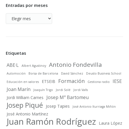
Entradas por meses
Entradas
por
meses
Etiquetas
Antonio Fondevilla
ABE·L
Albert Agustinoy
Automoción
Borsa de Barcelona
David Sánchez
Deusto Business School
Formación
IESE
ETSEIB
Educación en valores
Gestiona radio
Joan Marín
Joaquín Trigo
Jordi Solé
Jordi Valls
Josep Mª Bartomeu
Jordi William Carnes
Josep Piqué
Josep Tapies
José Antonio Iturriaga Miñón
José Antonio Martínez
Juan Ramón Rodríguez
Laura López