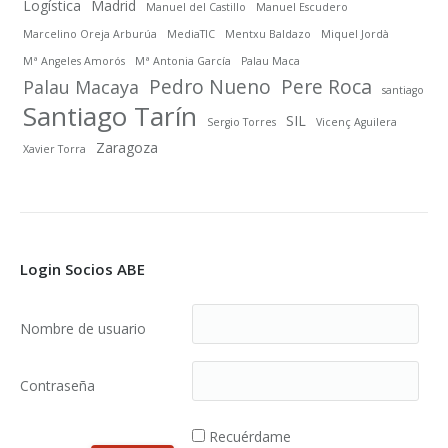
Logística
Madrid
Manuel del Castillo
Manuel Escudero
Marcelino Oreja Arburúa
MediaTIC
Mentxu Baldazo
Miquel Jordà
Mª Angeles Amorós
Mª Antonia García
Palau Maca
Pedro Nueno
Pere Roca
Palau Macaya
santiago
Santiago Tarín
SIL
Sergio Torres
Vicenç Aguilera
Zaragoza
Xavier Torra
Login Socios ABE
Nombre de usuario
Contraseña
Recuérdame