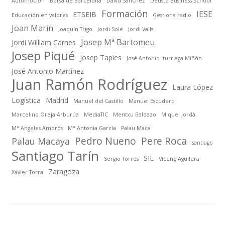
Automoción
Borsa de Barcelona
David Sánchez
Deusto Business School
Formación
IESE
ETSEIB
Educación en valores
Gestiona radio
Joan Marín
Joaquín Trigo
Jordi Solé
Jordi Valls
Josep Mª Bartomeu
Jordi William Carnes
Josep Piqué
Josep Tapies
José Antonio Iturriaga Miñón
José Antonio Martínez
Juan Ramón Rodríguez
Laura López
Logística
Madrid
Manuel del Castillo
Manuel Escudero
Marcelino Oreja Arburúa
MediaTIC
Mentxu Baldazo
Miquel Jordà
Mª Angeles Amorós
Mª Antonia García
Palau Maca
Pedro Nueno
Pere Roca
Palau Macaya
santiago
Santiago Tarín
SIL
Sergio Torres
Vicenç Aguilera
Zaragoza
Xavier Torra