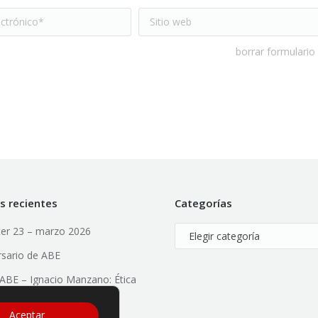
trónico *
Sitio web
borrar formulario
s recientes
Categorías
er 23 – marzo 2026
Categorías
rsario de ABE
l ABE – Ignacio Manzano: Ética
ial, Valores y Liderazgo
Aceptar