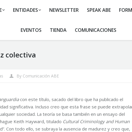
E
ENTIDADES
NEWSLETTER
SPEAK ABE
FORM
EVENTOS
TIENDA
COMUNICACIONES
z colectiva
as
By
Comunicación ABE
anguardia
con este título, sacado del libro que ha publicado el
idad significativa. Incluso creo que esta frase se puede extrapola
 cualquier sociedad. La teoría se basa también en un ensayo del
nhague Keith Hayward, titulado
Cultural Criminology and Human
ood”. Con todo ello, se subraya la ausencia de madurez y creo que,