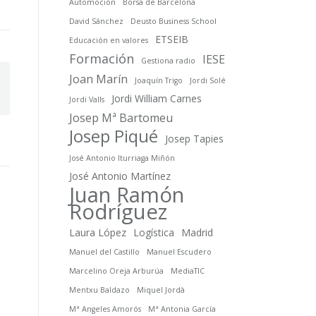
Automoción
Borsa de Barcelona
David Sánchez
Deusto Business School
ETSEIB
Educación en valores
Formación
IESE
Gestiona radio
Joan Marín
Joaquín Trigo
Jordi Solé
Jordi William Carnes
Jordi Valls
Josep Mª Bartomeu
Josep Piqué
Josep Tapies
José Antonio Iturriaga Miñón
José Antonio Martínez
Juan Ramón
Rodríguez
Laura López
Logística
Madrid
Manuel del Castillo
Manuel Escudero
Marcelino Oreja Arburúa
MediaTIC
Mentxu Baldazo
Miquel Jordà
Mª Angeles Amorós
Mª Antonia García