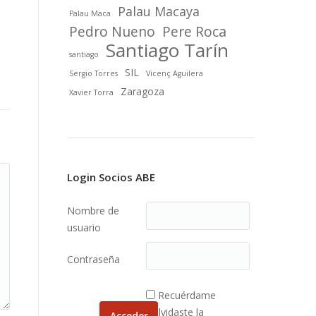
Palau Macaya
Palau Maca
Pedro Nueno
Pere Roca
Santiago Tarín
santiago
SIL
Sergio Torres
Vicenç Aguilera
Zaragoza
Xavier Torra
Login Socios ABE
Nombre de
usuario
Contraseña
Recuérdame
¿Olvidaste la