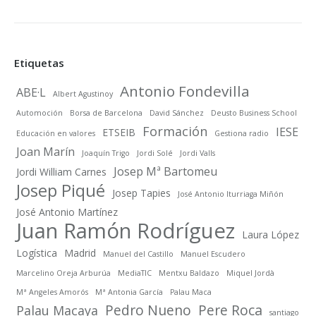
meses
Etiquetas
Antonio Fondevilla
ABE·L
Albert Agustinoy
Automoción
Borsa de Barcelona
David Sánchez
Deusto Business School
Formación
IESE
ETSEIB
Educación en valores
Gestiona radio
Joan Marín
Joaquín Trigo
Jordi Solé
Jordi Valls
Josep Mª Bartomeu
Jordi William Carnes
Josep Piqué
Josep Tapies
José Antonio Iturriaga Miñón
José Antonio Martínez
Juan Ramón Rodríguez
Laura López
Logística
Madrid
Manuel del Castillo
Manuel Escudero
Marcelino Oreja Arburúa
MediaTIC
Mentxu Baldazo
Miquel Jordà
Mª Angeles Amorós
Mª Antonia García
Palau Maca
Pedro Nueno
Pere Roca
Palau Macaya
santiago