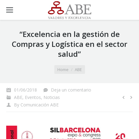
“Excelencia en la gestión de
Compras y Logística en el sector
salud”
You are here:
Home
ABE
01/06/2018
Deja un comentario
ABE
,
Eventos
,
Noticias
By
Comunicación ABE