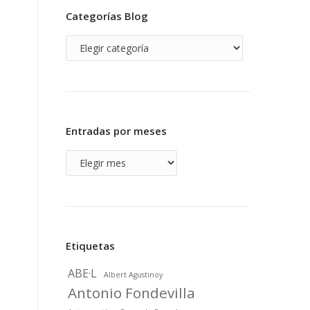
Categorías Blog
Categorías
Blog
Entradas por meses
Entradas
por
meses
Etiquetas
ABE·L
Albert Agustinoy
Antonio Fondevilla