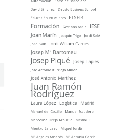
Automoción
Borsa de Barcelona
David Sánchez
Deusto Business School
ETSEIB
Educación en valores
Formación
IESE
Gestiona radio
Joan Marín
Joaquín Trigo
Jordi Solé
Jordi William Carnes
Jordi Valls
Josep Mª Bartomeu
Josep Piqué
Josep Tapies
José Antonio Iturriaga Miñón
José Antonio Martínez
Juan Ramón
Rodríguez
Laura López
Logística
Madrid
Manuel del Castillo
Manuel Escudero
Marcelino Oreja Arburúa
MediaTIC
Mentxu Baldazo
Miquel Jordà
Mª Angeles Amorós
Mª Antonia García