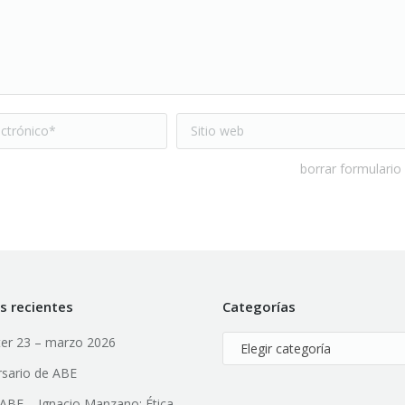
trónico *
Sitio web
borrar formulario
s recientes
Categorías
er 23 – marzo 2026
Categorías
rsario de ABE
l ABE – Ignacio Manzano: Ética