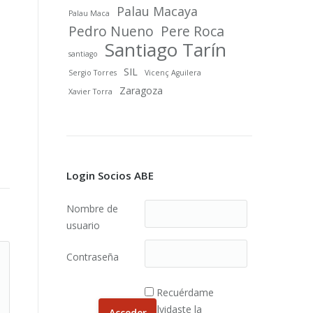
Palau Macaya
Palau Maca
Pedro Nueno
Pere Roca
Santiago Tarín
santiago
SIL
Sergio Torres
Vicenç Aguilera
Zaragoza
Xavier Torra
Login Socios ABE
Nombre de
usuario
Contraseña
Recuérdame
¿Olvidaste la