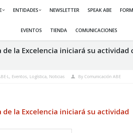
E
ENTIDADES
NEWSLETTER
SPEAK ABE
FORM
EVENTOS
TIENDA
COMUNICACIONES
de la Excelencia iniciará su actividad 
ABE·L
,
Eventos
,
Logística
,
Noticias
By
Comunicación ABE
de la Excelencia iniciará su actividad