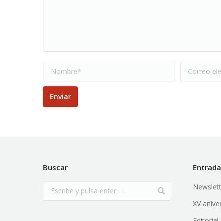
Nombre *
Correo elec
Enviar
Buscar
Entrada
Newslett
XV anive
Editoria