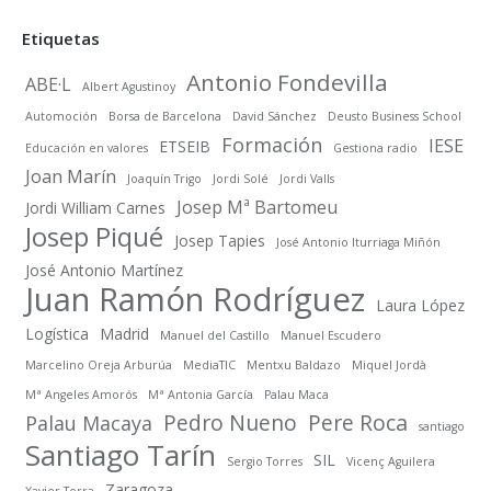
Etiquetas
Antonio Fondevilla
ABE·L
Albert Agustinoy
Automoción
Borsa de Barcelona
David Sánchez
Deusto Business School
Formación
IESE
ETSEIB
Educación en valores
Gestiona radio
Joan Marín
Joaquín Trigo
Jordi Solé
Jordi Valls
Josep Mª Bartomeu
Jordi William Carnes
Josep Piqué
Josep Tapies
José Antonio Iturriaga Miñón
José Antonio Martínez
Juan Ramón Rodríguez
Laura López
Logística
Madrid
Manuel del Castillo
Manuel Escudero
Marcelino Oreja Arburúa
MediaTIC
Mentxu Baldazo
Miquel Jordà
Mª Angeles Amorós
Mª Antonia García
Palau Maca
Pedro Nueno
Pere Roca
Palau Macaya
santiago
Santiago Tarín
SIL
Sergio Torres
Vicenç Aguilera
Zaragoza
Xavier Torra