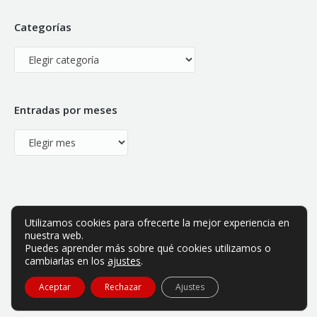
Categorías
Categorías
Entradas por meses
Entradas
por
meses
Utilizamos cookies para ofrecerte la mejor experiencia en
nuestra web.
Puedes aprender más sobre qué cookies utilizamos o
cambiarlas en los
ajustes
.
ABE es una asociación privada sin ánimo de lucro.
Aceptar
Rechazar
Ajustes
Aviso legal
|
Política de privacidad
|
Política de cookies