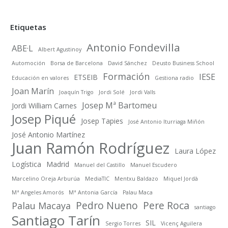
Etiquetas
Antonio Fondevilla
ABE·L
Albert Agustinoy
Automoción
Borsa de Barcelona
David Sánchez
Deusto Business School
Formación
IESE
ETSEIB
Educación en valores
Gestiona radio
Joan Marín
Joaquín Trigo
Jordi Solé
Jordi Valls
Josep Mª Bartomeu
Jordi William Carnes
Josep Piqué
Josep Tapies
José Antonio Iturriaga Miñón
José Antonio Martínez
Juan Ramón Rodríguez
Laura López
Logística
Madrid
Manuel del Castillo
Manuel Escudero
Marcelino Oreja Arburúa
MediaTIC
Mentxu Baldazo
Miquel Jordà
Mª Angeles Amorós
Mª Antonia García
Palau Maca
Pedro Nueno
Pere Roca
Palau Macaya
santiago
Santiago Tarín
SIL
Sergio Torres
Vicenç Aguilera