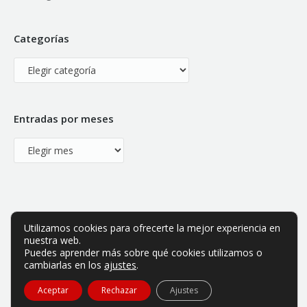
Categorías
Categorías
Entradas por meses
Entradas
por
meses
Utilizamos cookies para ofrecerte la mejor experiencia en
nuestra web.
Puedes aprender más sobre qué cookies utilizamos o
cambiarlas en los
ajustes
.
ABE es una asociación privada sin ánimo de lucro.
Aceptar
Rechazar
Ajustes