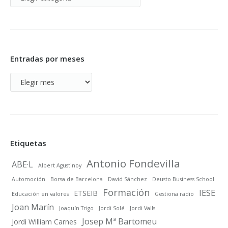
Blog
Entradas por meses
Entradas
por
meses
Etiquetas
Antonio Fondevilla
ABE·L
Albert Agustinoy
Automoción
Borsa de Barcelona
David Sánchez
Deusto Business School
Formación
IESE
ETSEIB
Educación en valores
Gestiona radio
Joan Marín
Joaquín Trigo
Jordi Solé
Jordi Valls
Josep Mª Bartomeu
Jordi William Carnes