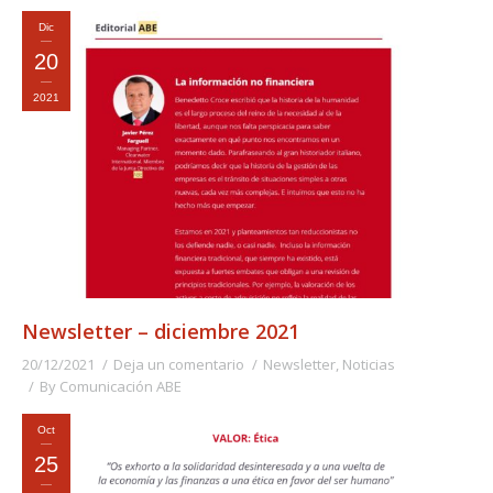
Dic
20
2021
Newsletter – diciembre 2021
20/12/2021
Deja un comentario
Newsletter
,
Noticias
By
Comunicación ABE
Oct
25