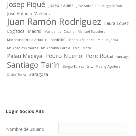
Josep Piqué
Josep Tapies
José Antonio Iturriaga Miñón
José Antonio Martínez
Juan Ramón Rodríguez
Laura López
Logística
Madrid
Manuel del Castillo
Manuel Escudero
Marcelino Oreja Arburúa
MediaTIC
Mentxu Baldazo
Miquel Jordà
Mª Angeles Amorós
Mª Antonia García
Palau Maca
Pedro Nueno
Pere Roca
Palau Macaya
santiago
Santiago Tarín
SIL
Sergio Torres
Vicenç Aguilera
Zaragoza
Xavier Torra
Login Socios ABE
Nombre de usuario