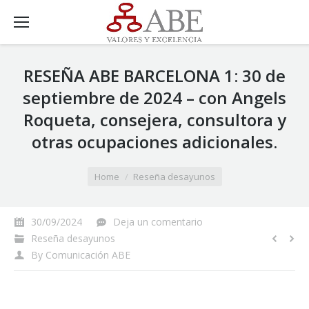
RESEÑA ABE BARCELONA 1: 30 de
septiembre de 2024 – con Angels
Roqueta, consejera, consultora y
otras ocupaciones adicionales.
You are here:
Home
Reseña desayunos
30/09/2024
Deja un comentario
Reseña desayunos
By
Comunicación ABE