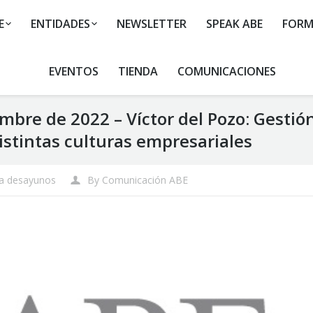
E
ENTIDADES
NEWSLETTER
SPEAK ABE
FORM
EVENTOS
TIENDA
COMUNICACIONES
bre de 2022 – Víctor del Pozo: Gestió
istintas culturas empresariales
a desayunos
By
Comunicación ABE