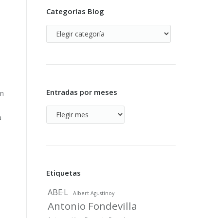
Categorías Blog
Categorías
Blog
Entradas por meses
ón
Entradas
a
por
meses
Etiquetas
ABE·L
Albert Agustinoy
Antonio Fondevilla