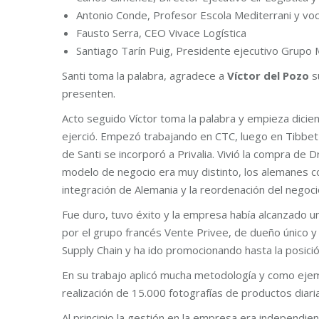
Antonio Conde, Profesor Escola Mediterrani y vo
Fausto Serra, CEO Vivace Logística
Santiago Tarín Puig, Presidente ejecutivo Grupo
Santi toma la palabra, agradece a
Víctor del Pozo
su
presenten.
Acto seguido Víctor toma la palabra y empieza dici
ejerció. Empezó trabajando en CTC, luego en Tibbet
de Santi se incorporó a Privalia. Vivió la compra de
modelo de negocio era muy distinto, los alemanes com
integración de Alemania y la reordenación del negocio
Fue duro, tuvo éxito y la empresa había alcanzado
por el grupo francés Vente Privee, de dueño único y 
Supply Chain y ha ido promocionando hasta la posici
En su trabajo aplicó mucha metodología y como ejem
realización de 15.000 fotografías de productos diari
Al principio la gestión en la empresa era independi