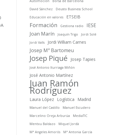
Automoción
Borsa de Barcelona
David Sánchez
Deusto Business School
ETSEIB
0
Educación en valores
Formación
DA
IESE
Gestiona radio
Joan Marín
Joaquín Trigo
Jordi Solé
Jordi William Carnes
Jordi Valls
Josep Mª Bartomeu
Josep Piqué
Josep Tapies
José Antonio Iturriaga Miñón
José Antonio Martínez
Juan Ramón
Rodríguez
Laura López
Logística
Madrid
Manuel del Castillo
Manuel Escudero
Marcelino Oreja Arburúa
MediaTIC
Mentxu Baldazo
Miquel Jordà
Mª Angeles Amorós
Mª Antonia García