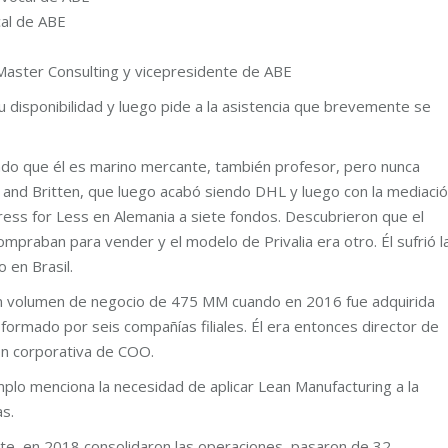
cal de ABE
 Master Consulting y vicepresidente de ABE
 disponibilidad y luego pide a la asistencia que brevemente se
endo que él es marino mercante, también profesor, pero nunca
 and Britten, que luego acabó siendo DHL y luego con la mediaci
 Dress for Less en Alemania a siete fondos. Descubrieron que el
praban para vender y el modelo de Privalia era otro. Él sufrió l
 en Brasil.
 un volumen de negocio de 475 MM cuando en 2016 fue adquirida
formado por seis compañías filiales. Él era entonces director de
ón corporativa de COO.
plo menciona la necesidad de aplicar Lean Manufacturing a la
as.
ente, en 2018 consolidaron las operaciones, pasaron de 32