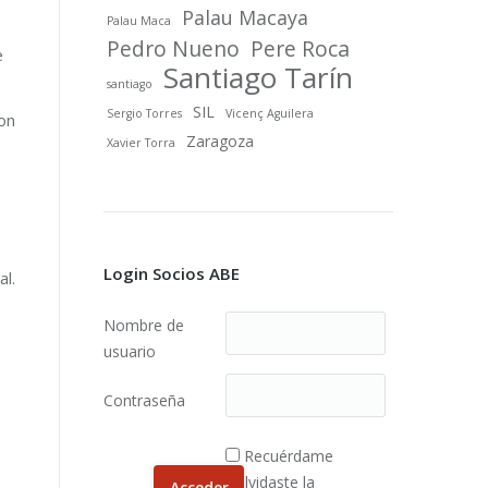
Palau Macaya
Palau Maca
Pedro Nueno
Pere Roca
e
Santiago Tarín
santiago
SIL
Sergio Torres
Vicenç Aguilera
con
Zaragoza
Xavier Torra
Login Socios ABE
l.
Nombre de
usuario
Contraseña
Recuérdame
¿Olvidaste la