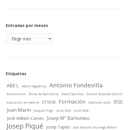
Entradas por meses
Entradas
por
meses
Etiquetas
Antonio Fondevilla
ABE·L
Albert Agustinoy
Automoción
Borsa de Barcelona
David Sánchez
Deusto Business School
Formación
IESE
ETSEIB
Educación en valores
Gestiona radio
Joan Marín
Joaquín Trigo
Jordi Solé
Jordi Valls
Josep Mª Bartomeu
Jordi William Carnes
Josep Piqué
Josep Tapies
José Antonio Iturriaga Miñón