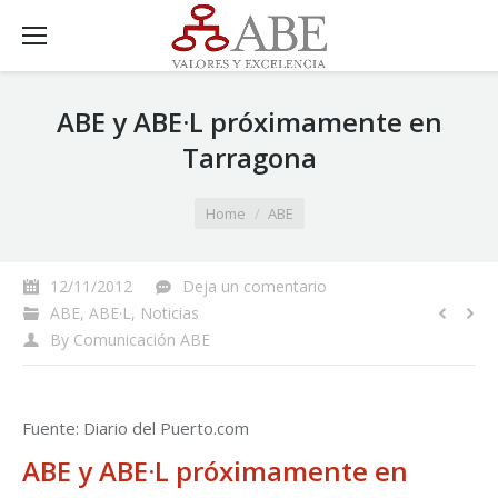
ABE y ABE·L próximamente en
Tarragona
You are here:
Home
ABE
12/11/2012
Deja un comentario
ABE
,
ABE·L
,
Noticias
By
Comunicación ABE
Fuente: Diario del Puerto.com
ABE y ABE·L próximamente en