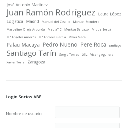
José Antonio Martínez
Juan Ramón Rodríguez
Laura López
Logística
Madrid
Manuel del Castillo
Manuel Escudero
Marcelino Oreja Arburúa
MediaTIC
Mentxu Baldazo
Miquel Jordà
Mª Angeles Amorós
Mª Antonia García
Palau Maca
Pedro Nueno
Pere Roca
Palau Macaya
santiago
Santiago Tarín
SIL
Sergio Torres
Vicenç Aguilera
Zaragoza
Xavier Torra
Login Socios ABE
Nombre de usuario